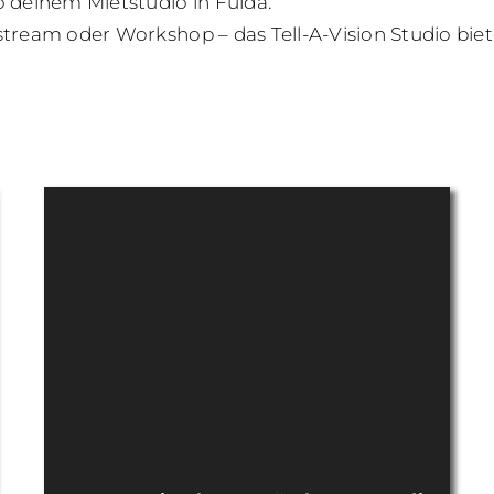
o deinem Mietstudio in Fulda.
tream oder Workshop – das Tell-A-Vision Studio biet