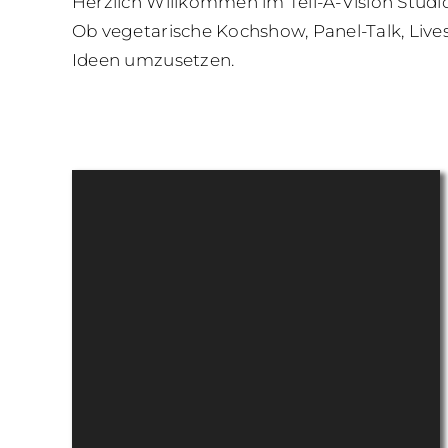
Herzlich Willkommen im Tell-A-Vision Studi
Ob vegetarische Kochshow, Panel-Talk, Lives
Ideen umzusetzen.